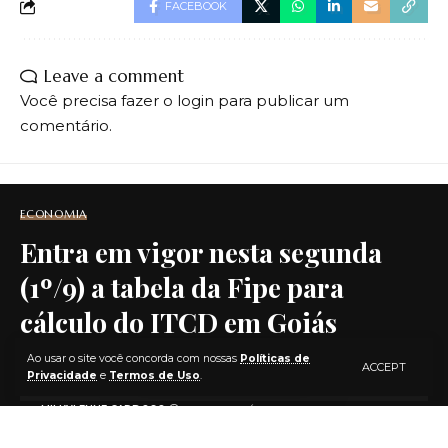
FACEBOOK
Leave a comment
Você precisa fazer o
login
para publicar um
comentário.
ECONOMIA
Entra em vigor nesta segunda
(1º/9) a tabela da Fipe para
cálculo do ITCD em Goiás
Ao usar o site você concorda com nossas
Políticas de
ACCEPT
Privacidade
e
Termos de Uso
.
2 MIN READ
POR
MILKYLENNE CARDOSO
11 MESES ATRÁS
LAST UPDATED: 1 DE SETEMBRO DE 2025 16:39